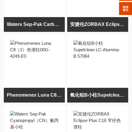
Waters Sep-Pak Carbon Black/PSA Silica柱
安捷伦ZORBAX Eclipse Plus C18 保护柱柱芯
Phenomenex Luna C8（2）色谱柱00G-4249-E0
氧化铝B小柱Supelclean LC-Alumina-B 57084