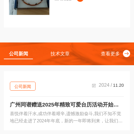
融石英 Crossbond 5%二苯
基/95%二甲基聚硅氧烷
公司新闻
技术文章
查看更多
2024 /
11.20
公司新闻
广州同谱赠送2025年精致可爱台历活动开始啦！
喜悦伴着汗水,成功伴着艰辛,遗憾激励奋斗,我们不知不觉
地已经走进了2024年年底，新的一年即将到来，让我们继
续与一路同行。长风破浪会有时,直挂云帆济沧海，我们相