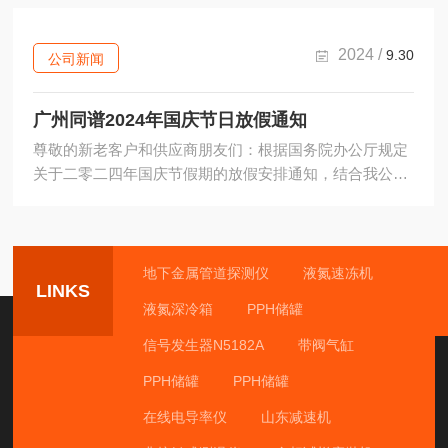
信尽管前路障碍重重，也能克服艰苦难驶出泥泞。五彩缤
纷的晚霞即将慢慢退下，是为第二天朝气蓬勃的太阳做准
备。甘苦并存的2024即将落幕，是为满怀期待的2025登场
2024 /
9.30
公司新闻
而欢呼。感谢一路有你，这世上最大感恩是不辜负，让我
们一起迎接新的一年吧。在新的一年来临之际为感谢各位
广州同谱2024年国庆节日放假通知
新老客户的支持与信任，广州同谱已经订制好了2025年精
致台历。...
尊敬的新老客户和供应商朋友们：根据国务院办公厅规定
关于二零二四年国庆节假期的放假安排通知，结合我公司
的实际工作情况，现将2024年国庆节假日放假的有关事项
安排如下：10月01日到10月07日放假，共七天，10月08日
(星期二)正常上班，另9月29日（星期日）和10月12日（星
期六）也需补班。请各新老客户提前安排订货、备货事
地下金属管道探测仪
液氮速冻机
LINKS
宜，避免影响正常的工作。广州同谱全体同仁祝大家有个
液氮深冷箱
PPH储罐
愉快的假期！特此通知广州同谱实验仪器有限公司2024年
09月30日
信号发生器N5182A
带阀气缸
PPH储罐
PPH储罐
在线电导率仪
山东减速机