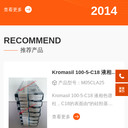
科、大连依利特、热电、Boston、Kromasil、Restek、艾杰
2014
查看更多
尔、中汇达、兰化所、赛分、菲罗门、TSK等品牌的色谱
柱；以及西格玛、DR、TRC、LGC、TLC、Bepure、中检
所、国标等标准品及杂质、同位素。同谱检验精篇，共享安
RECOMMEND
康生活。我们的目标是：为实验工作者提供一站式采购服
务！
推荐产品
Kromasil 100-5-C18 液相色谱柱
产品型号：M05CLA25
Kromasil 100-5-C18 液相色谱
柱，C18的表面由*的硅羟基基
团组成（单官能团），硅烷的覆
查看更多
盖率高，在高或低pH条件下不
易水解和分解。