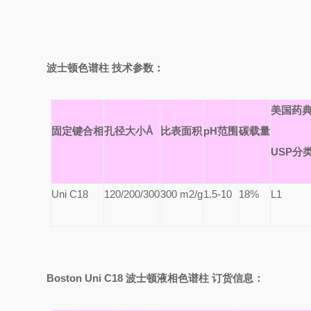
波士顿色谱柱 技术参数：
美国药
固定键合相
孔径大小Å
比表面积
pH
范围
碳载量
USP
分
Uni C18
120/200/300
300
m2/g
1.5-10
18%
L1
Boston Uni C18
波士顿液相色谱柱 订货信息：