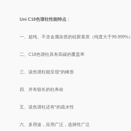
Uni C18
色谱柱性能特点
：
一、超纯、不含金属杂质的硅胶基质（纯度大于99.999%
二、C18色谱柱具有高碳的覆盖率
三、该色谱柱能呈现*的峰形
四、并有较长的柱寿命
五、该色谱柱还有*的疏水性
六、多用途，应用广泛，选择性广泛