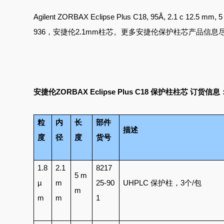
Agilent ZORBAX Eclipse Plus C18, 95Å, 2.1 c 12.5 mm,
936，安捷伦2.1mm
柱芯。更多安捷伦保护柱芯产品信息
安捷伦ZORBAX Eclipse Plus C18
保护柱柱芯 订货信息
粒
内
长
部件
描述
度
径
度
货号
1.8
2.1
8217
5 m
µ
m
25-90
UHPLC 保护柱，3个/
包
m
m
m
1