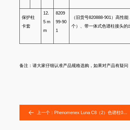
12.
8209
保护柱
（旧货号820888-901）高
5 m
99-90
卡套
个）、带一体式色谱柱接头的出口
m
1
备注：请大家仔细认准产品规格选购，如果对产品有疑问
上一个：
Phenomenex Luna C8（2）色谱柱00G-4249-E0