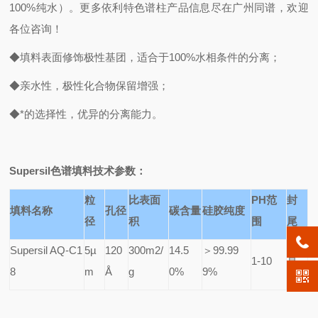
100%纯水）。更多依利特色谱柱产品信息尽在广州同谱，欢迎
各位咨询！
◆填料表面修饰极性基团，适合于100%水相条件的分离；
◆亲水性，极性化合物保留增强；
◆*的选择性，优异的分离能力。
Supersil
色谱填料技术参数：
粒
比表面
PH
范
封
填料名称
孔径
碳含量
硅胶纯度
径
积
围
尾
Supersil AQ-C1
5µ
120
300m2/
14.5
＞99.99
1-10
是
8
m
Å
g
0%
9%