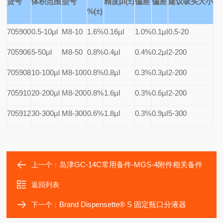
货号
体积范围
型号
精度µl(±)
偏差
偏差
建议吸头大小
%(
±)
705900
0.5-10µl
M8-10
1.6%
0.16µl
1.0%
0.1µl
0.5-20
705906
5-50µl
M8-50
0.8%
0.4µl
0.4%
0.2µl
2-200
705908
10-100µl
M8-100
0.8%
0.8µl
0.3%
0.3µl
2-200
705910
20-200µl
M8-200
0.8%
1.6µl
0.3%
0.6µl
2-200
705912
30-300µl
M8-300
0.6%
1.8µl
0.3%
0.9µl
5-300
岛津GC-14C常用备件-MGS-4附件相关备件
上一个：
返回列表
Brand Dispensette® S 固定瓶口分液器
下一个：