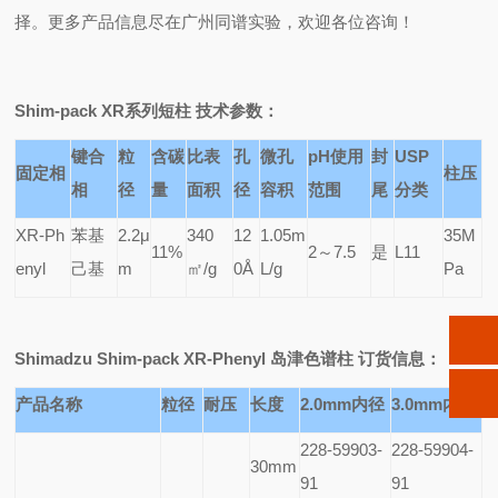
择。更多产品信息尽在广州同谱实验，欢迎各位咨询！
Shim-pack XR
系列短柱 技术参数：
键合
粒
含碳
比表
孔
微孔
pH
使用
封
USP
固定相
柱压
相
径
量
面积
径
容积
范围
尾
分类
XR-Ph
苯基
2.2
μ
340
12
1.05m
35M
11%
2
～7.5
是
L11
enyl
己基
m
㎡/g
0Å
L/g
Pa
Shimadzu Shim-pack XR-Phenyl
岛津色谱柱 订货信息：
产品名称
粒径
耐压
长度
2.0mm
内径
3.0mm
内径
228-59903-
228-59904-
30mm
91
91