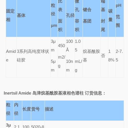
比
微
端
粒
pH
表
孔
键合
基
固定
碳
径
基体
孔径
范
相
量
面
容
基团
封
μm
围
积
积
尾
3
μ
100
1.0
450
m
Å
5
Amid
3
系列高纯度球状
烷基酰胺
1
2-7.
否
m2/
e
硅胶
基
8%
5
5
μ
10n
mL/
g
m
m
g
Inertsil Amide
岛津烷基酰胺基液相色谱柱 订货信息：
粒
内
长度
货号
描述
径
径
3μ
2.1
100
5020-8