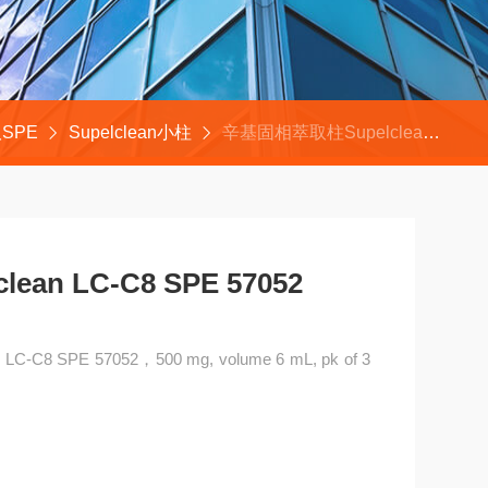
SPE
Supelclean小柱
辛基固相萃取柱Supelclean LC-C8 SPE 57052
an LC-C8 SPE 57052
C8 SPE 57052，500 mg, volume 6 mL, pk of 3