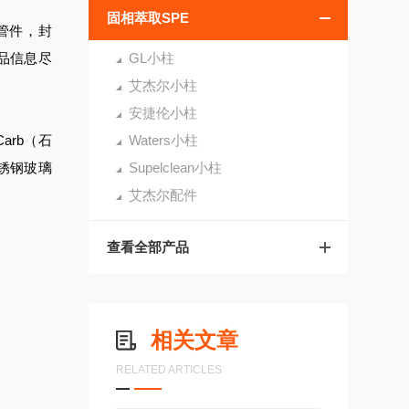
固相萃取SPE
烯管件，封
产品信息尽
GL小柱
艾杰尔小柱
安捷伦小柱
arb（石
Waters小柱
锈钢玻璃
Supelclean小柱
艾杰尔配件
查看全部产品
相关文章
RELATED ARTICLES