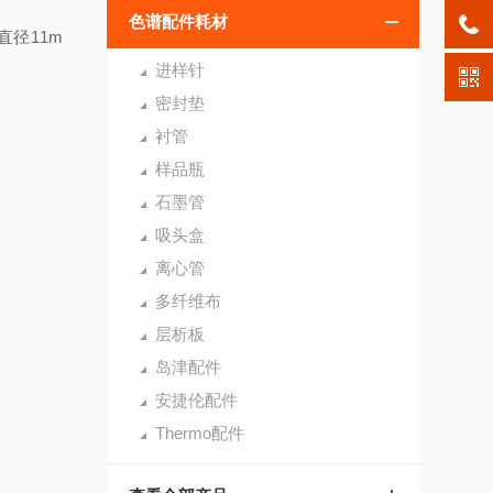
色谱配件耗材
垫，直径11m
进样针
密封垫
衬管
样品瓶
石墨管
吸头盒
离心管
多纤维布
层析板
岛津配件
安捷伦配件
Thermo配件