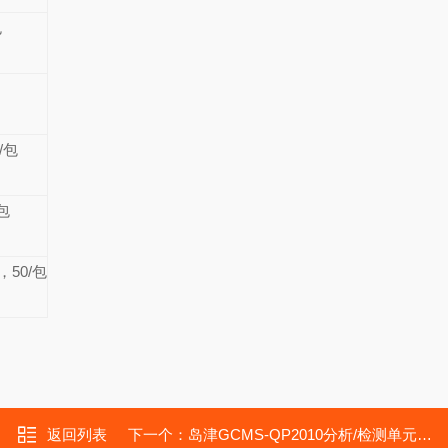
包
/包
包
50/包
返回列表
下一个：
岛津GCMS-QP2010分析/检测单元（QP2010）备件