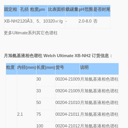
固定相
孔径
粒度μm
比表面积
载碳量
pH范围
是否封尾
XB-NH2
120Å
3、5、10
320㎡/g
-
2.0-8.0
否
更多Ultimate系列其它色谱柱
月旭氨基液相色谱柱 Welch Ultimate XB-NH2
订货信息：
粒度
内径(mm)
长度(mm)
货号
说明
30
00204-21009
月旭氨基液相色谱柱
33
09204-21009
月旭氨基液相色谱柱
50
00204-21010
月旭氨基液相色谱柱
2.1
75
00204-21011
月旭氨基液相色谱柱
100
00204-21012
月旭氨基液相色谱柱