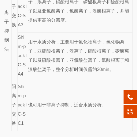
子，溴离子，硝酸根离子，磷酸根离子和硫酸根离
子
ack I
子以及亚氯酸离子，氯酸离子，溴酸根离子，并能
离
交
C-S
提供更高的分离度。
子
换
A3
抑
Shi
制
用于水质分析，主要用于氟化物离子，氯化物离
m-p
法
子，亚硝酸根离子，溴离子，硝酸根离子，磷酸离
ack I
子以及硫酸根离子，亚氯酸盐离子，氯酸根离子和
C-S
溴酸盐离子，整个分析时间仅需约20min。
A4
阳
Shi
离
m-p
子
ack I
也可用于非离子抑制，适合水质分析。
交
C-S
换
C1