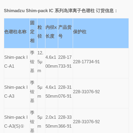
Shimadzu Shim-pack IC
系列岛津离子色谱柱 订货信息：
固
粒
内径x
产品货
色谱柱名称
定
保护柱
径
长度
号
相
季
12.
Shim-pack I
4.6x1
228-17
铵
5
μ
228-17734-91
C-A1
00mm
733-91
基
m
季
Shim-pack I
5
μ
4.6x1
228-31
铵
228-31076-92
C-A3
m
50mm
076-91
基
季
Shim-pack I
5
μ
2.0x1
228-33
铵
228-31076-92
C-A3(S)
①
m
50mm
366-91
基