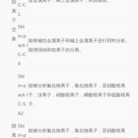
渡金属离子，稀土金属离子，和烷基胺。
阳
C-C
离
1
子
Shi
交
m-p
换
能将碱性金属离子和碱土金属离子进行同时分析。
ack I
能增强钠和铵离子的分离。
C-C
4
Shi
m-p
能够分析氟化物离子，氯化物离子，亚硝酸根离
ack I
子，溴离子，硝酸根离子，磷酸根离子和硫酸根离
C-S
子。
A2
阴
Shi
能够分析氟化物离子，氯化物离子，亚硝酸根离
离
m-p