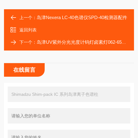
岛津Nexera LC-40色谱仪SPD-40检测器配件
上一个：
返回列表
岛津UV紫外分光光度计钨灯卤素灯062-65005
下一个：
在线留言