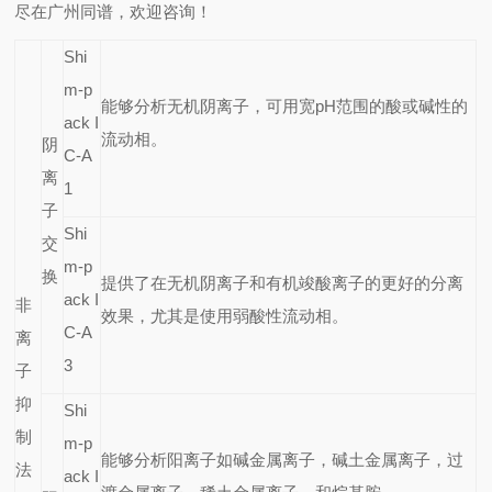
尽在广州同谱，欢迎咨询！
Shi
m-p
能够分析无机阴离子，可用宽pH范围的酸或碱性的
ack I
流动相。
阴
C-A
离
1
子
Shi
交
m-p
换
提供了在无机阴离子和有机竣酸离子的更好的分离
ack I
非
效果，尤其是使用弱酸性流动相。
C-A
离
3
子
抑
Shi
制
m-p
能够分析阳离子如碱金属离子，碱土金属离子，过
法
ack I