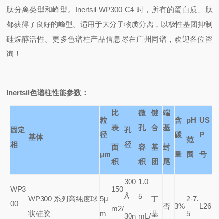
肽分离类型和峰型。Inertsil WP300 C4 时，所有的蛋白质、肽
都获得了良好的峰型。适用于大分子物质分离，以极性基团抑制
硅烷醇活性。更多色谱柱产品信息尽在广州同谱，欢迎各位咨
询！
Inertsil
色谱柱性能参数：
比
微
键
端
粒
含
pH
US
表
孔
合
基
固定
孔
径
碳
P
基体
范
相
径
面
容
基
封
μm
量
围
号
积
积
团
尾
300
1.0
WP3
150
Å
5
WP300
系列高纯度球
5
μ
丁
2-7.
00
否
3%
L26
m2/
状硅胶
m
基
5
30n
mL/