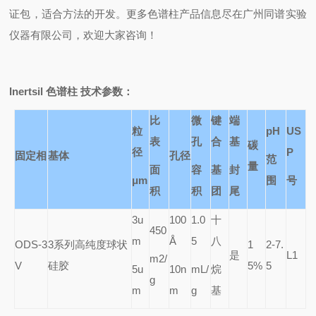
证包，适合方法的开发。更多色谱柱产品信息尽在广州同谱实验
仪器有限公司，欢迎大家咨询！
Inertsil
色谱柱 技术参数：
比
微
键
端
粒
pH
US
表
孔
合
基
碳
径
P
固定相
基体
孔径
范
量
面
容
基
封
μm
围
号
积
积
团
尾
3u
100
1.0
十
450
m
Å
5
八
ODS-3
3
系列高纯度球状
1
2-7.
是
L1
m2/
V
硅胶
5%
5
5u
10n
mL/
烷
g
m
m
g
基