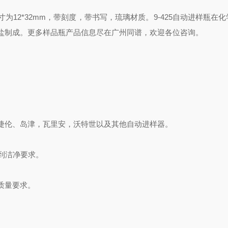
尺寸为
12*32mm
，带刻度，带书写，琉璃材质。
9-425
自动进样瓶在化
盐制成。更多样品瓶产品信息尽在广州同谱，欢迎各位咨询。
捷伦、岛津，瓦里安，沃特世以及其他自动进样器。
到洁净要求。
质量要求。