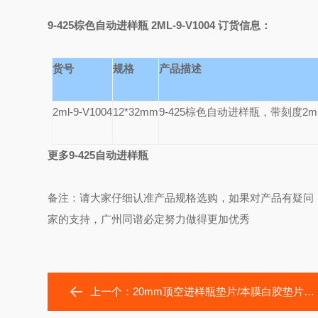
9-425
棕色自动进样瓶 2ML-9-V1004 订货信息：
货号
规格
产品描述
2ml-9-V1004
12*32mm
9-425
棕色自动进样瓶，带刻度2m
更多9-425自动进样瓶
备注：请大家仔细认准产品规格选购，如果对产品有疑问
家的支持，广州同谱必定努力做得更加优秀
上一个：
20mm顶空进样瓶垫片/本膜白胶垫片20-SP1001