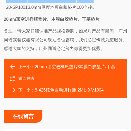
20-SP1001
3.0mm
厚度本膜白胶垫片
100
个/包
20mm
顶空进样瓶垫片、本膜白胶垫片、丁基垫片
备注：请大家仔细认准产品规格选购，如果对产品有疑问，广州
同谱实验仪器有限公司欢迎各位咨询，我们必定竭诚为您服务。
感谢大家的支持，广州同谱必定努力做得更加优秀。
20mm顶空进样瓶垫片/本膜白胶垫片/丁基垫片
上一个：
返回列表
9-425棕色自动进样瓶 2ML-9-V1004
下一个：
在线留言