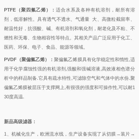
PTFE
（聚四氟乙烯）：
适合水系及各种有机溶剂，耐所有溶
剂，低溶解性。具有透气不透水、气通量 大、高微粒截留率、
耐温性好，抗强酸、碱、有机溶剂和氧化剂，耐老化及不粘、不
燃性和无毒、生物相容性等特点。其相关产品广泛应用于化工、
医药、环保、电子、食品、能源等领域。
PVDF
（聚偏氟乙烯）：
聚偏氟乙烯膜具有化学稳定性和惰性,适
用于化学腐蚀性强的有机溶剂,强酸和强碱溶液,高效液相色谱分
析中的样品制备.它具有疏水特性,可滤除空气和气体中的水份.聚
偏氟乙烯膜被层压于支撑网上,有很强的强度和可操作性,可以耐1
30度高温.
新品高级
滤器：
1
、机械化生产，欧洲流水线，生产设备实现了从切膜→装片→