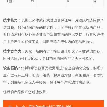
（新）
m
6
罐
技术能力：
长期以来津腾针式过滤器保证每一片滤膜均选用原产
进口膜。只为确保产品的稳定性，让客户得到非常优质的产品，
并且原材料供应外国企业给予津腾有力的技术支持，解答客户使
用中所产生的任何问题，辅助津腾在行业内的高品质地位。
技术竞争力：
焕然一新的流道与接口设计增大了有效过滤面积；
同时抗压力可达到8bar，是目前国内同类产品所不可及的。
设备 国内*：
津腾斥资数百万欧洲引进*台全自动化设备，实现了
生产过程从上料，切膜，组装，超声波焊接，测压侧漏，喷墨打
字，到成品包装无人手接触，保证每个津腾滤器的洁净。
优质的产品保证您过滤效果。
美国Parafilm封口膜PM-996
上一个：