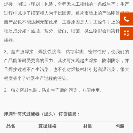
焊接→测试→印刷→包装，全程无人工接触的一条线生产；生产
过程中减少了细菌和人为干扰因素。通常市场上的产品即使已灭
菌产品也不能达到无菌效果，主要原因是人手工操作手上的一些
物质成分如：油脂、盐分、蛋白、细菌、微生物都会污染针式过
滤器。
2
、超声波焊接，焊接强度高、粘结牢固、密封性好，使我们的
产品能够耐受更高的压力。其次可实现超声焊接，防潮防水；并
且焊接过程不产生污染，也不会对焊接材料引起高温污染，很大
程度减小了针器生产过程的污染。
3
、独立密封包装，防止生产后的污染，方便使用。
津腾针筒式过滤器（滤头） 订货信息：
品名
直径
规格
材质
包装