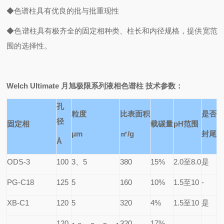
◆色谱柱具有优良的批与批重现性
◆色谱柱具有极齐全的固定相种类、柱长和内径规格，提供宽范
围的选择性。
Welch Ultimate
月旭极限系列液相色谱柱 技术参数：
孔
粒度
比表面积
是否
径
固定相
载碳量
pH
范围
μm
㎡/g
封尾
Å
ODS-3
100
3
、5
380
15%
2.0
至8.0
是
PG-C18
125
5
160
10%
1.5
至10
-
XB-C1
120
5
320
4%
1.5
至10
是
120
320
17%