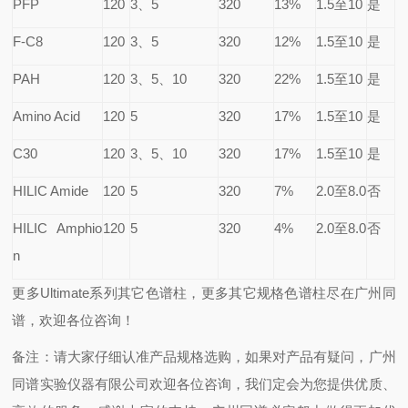
PFP
120
3
、5
320
13%
1.5
至10
是
F-C8
120
3
、5
320
12%
1.5
至10
是
PAH
120
3
、5、10
320
22%
1.5
至10
是
Amino Acid
120
5
320
17%
1.5
至10
是
C30
120
3
、5、10
320
17%
1.5
至10
是
HILIC Amide
120
5
320
7%
2.0
至8.0
否
HILIC Amphio
120
5
320
4%
2.0
至8.0
否
n
更多Ultimate系列其它色谱柱，更多其它规格色谱柱尽在广州同
谱，欢迎各位咨询！
备注：请大家仔细认准产品规格选购，如果对产品有疑问，广州
同谱实验仪器有限公司欢迎各位咨询，我们定会为您提供优质、