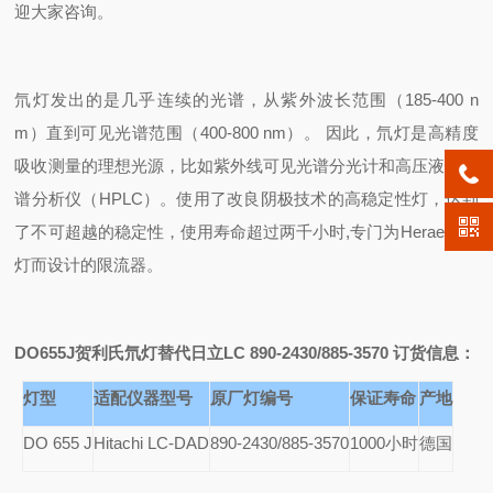
迎大家咨询。
氘灯发出的是几乎连续的光谱，从紫外波长范围（185-400 n
m）直到可见光谱范围（400-800 nm）。 因此，氘灯是高精度
吸收测量的理想光源，比如紫外线可见光谱分光计和高压液体色
谱分析仪（HPLC）。使用了改良阴极技术的高稳定性灯，达到
了不可超越的稳定性，使用寿命超过两千小时,专门为Heraeus氘
灯而设计的限流器。
DO655J
贺利氏氘灯替代日立LC 890-2430/885-3570
订货信息：
灯型
适配仪器型号
原厂灯编号
保证寿命
产地
DO 655 J
Hitachi LC-DAD
890-2430/885-3570
1000
小时
德国