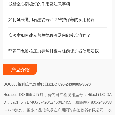
浅析空心阴极灯的作用及注意事项
如何延长通用石墨管寿命？维护保养的实用秘籍
实验室如何建立普兰德移液器内部校准流程？
菲罗门色谱柱压力异常排查与柱前保护器使用建议
产品介绍
DO655J
贺利氏氘灯替代日立LC 890-2430/885-3570
Heraeus
DO 655 J
氘灯可替代
日立
检测器型号：
Hitachi LC-DA
D
，
LaChrom L7400/L7420/L7450/L7455
，
原部件为
890-2430/88
5-3570
氘灯。更多产品信息尽在广州同谱实验仪器有限公司，欢