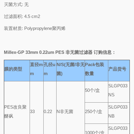
灭菌方式: 无
过滤面积: 4.5 cm2
装置材质: Polypropylene聚丙烯
Millex-GP 33mm 0.22um PES
非无菌过滤器 订购信息：
直径m
孔径u
N/S(
无菌/非无
Pack
包装
膜的类型
产品货号
m
m
菌)
数量
SLGP033
50
个/盒
NS
PES
改良聚
SLGP033
33
0.22
N
非无菌
250
个
/盒
醚砜
NB
SLGP033
1000
个
/盒