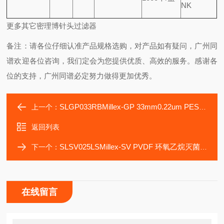
NK
更多其它密理博针头过滤器
备注：请各位仔细认准产品规格选购，对产品如有疑问，广州同
谱欢迎各位咨询，我们定会为您提供优质、高效的服务。感谢各
位的支持，广州同谱必定努力做得更加优秀。
SLGP033RBMillex-GP 33mm0.22um PES改良聚醚砜过滤器
上一个：
返回列表
SLSV025LSMillex-SV PVDF 环氧乙烷灭菌针头式过滤器
下一个：
在线留言