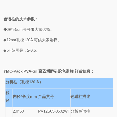
色谱柱的技术参数：
◆粒径5um等可供大家选择。
◆12nm孔径120Å 可供大家选择。
◆pH范围是：2-9.5。
YMC-Pack PVA-Sil
聚乙烯醇硅胶色谱柱 订货信息：
分析柱（孔径120
Å
）
粒
内径*长度mm
产品货号
色谱柱描述
径
2.0*50
PV12S05-0502WT
分析色谱柱