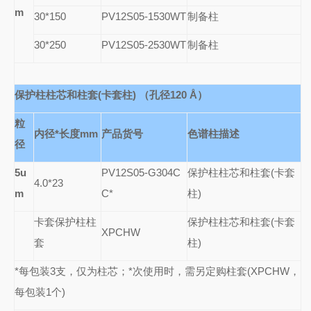
m
30*150
PV12S05-1530WT
制备柱
30*250
PV12S05-2530WT
制备柱
保护柱柱芯和柱套(卡套柱) （孔径120
Å
）
粒
内径*长度mm
产品货号
色谱柱描述
径
5u
PV12S05-G304C
保护柱柱芯和柱套(卡套
4.0*23
m
C*
柱)
卡套保护柱柱
保护柱柱芯和柱套(卡套
XPCHW
套
柱)
*每包装3支，仅为柱芯；*次使用时，需另定购柱套(XPCHW，
每包装1个)