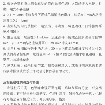
2.
根据色谱柱身上箭头标明的流向先将色谱柱入口端连入系统，柱
出口端先不要连接；
3.
0.1 mL/min
流速条件下用纯乙腈润洗色谱柱，然后在2 min内将流
速升至0.5 mL/min;
4.
当溶剂均匀的从柱出口端流出，停流速，将色谱柱出口端接到系
统检测器上；
5.
重启流速，然后在0.1 mL/min 流速条件下用纯乙腈润洗色谱柱30
min，在10 min内将流速升至1.0 mL/min冲洗30 min。
6.
参考柱效测试报告中的方法，30 min内将流动相梯度转换到柱效
测试的流动相条件，然后使用5-10倍柱体积的流动相平衡色谱柱，直
至压力与基线稳定。
7.
测试柱效。如果柱效与出厂报告偏移过大，或峰形拖尾就需要进
行故障排查或联系上海易创分析仪器有限公司。
反相色谱柱的清洗与再生：
1.
发现柱压升高，色谱峰出现严重拖尾、肩峰甚至峰分岔，或分离
度降低，有可能是样品溶解度、色谱柱温度、碱性化合物干扰，也很
有可能是色谱柱受污染，可以采取以下措施：
2.
如系统有连接在线过滤器或保护柱，首先排查在线过滤器与保护