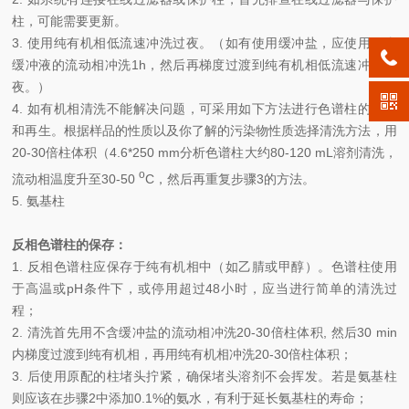
柱，可能需要更新。
3.
使用纯有机相低流速冲洗过夜。（如有使用缓冲盐，应使用不含
缓冲液的流动相冲洗1h，然后再梯度过渡到纯有机相低流速冲洗过
夜。）
4.
如有机相清洗不能解决问题，可采用如下方法进行色谱柱的清洗
和再生。根据样品的性质以及你了解的污染物性质选择清洗方法，用
20-30倍柱体积（4.6*250 mm分析色谱柱大约80-120 mL溶剂清洗，
o
流动相温度升至30-50
C，然后再重复步骤3的方法。
5.
氨基柱
反相色谱柱的保存：
1.
反相色谱柱应保存于纯有机相中（如乙腈或甲醇）。色谱柱使用
于高温或pH条件下，或停用超过48小时，应当进行简单的清洗过
程；
2.
清洗首先用不含缓冲盐的流动相冲洗20-30倍柱体积, 然后30 min
内梯度过渡到纯有机相，再用纯有机相冲洗20-30倍柱体积；
3.
后使用原配的柱堵头拧紧，确保堵头溶剂不会挥发。若是氨基柱
则应该在步骤2中添加0.1%的氨水，有利于延长氨基柱的寿命；