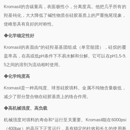
Kromasil
的含碳量高，表面极性小，分离度高。他把几乎所有的
羟基钝化，大大降低了碱性物质在硅胶基质上的严重拖尾现象，
使峰形具有良好的对称性。
◆化学稳定性好
Kromasil
的表面由*的硅羟基基团组成（单官能团），硅烷的覆
盖率高，在高或低pH条件下不易水解和分解。它可以在pH1.5-9.
5之间的溶剂为流动相时使用。
◆化学纯度高
Kromasil
是一种高纯度、球形硅胶填料。金属不纯物含量极低，
减少了部分螯合物在硅胶基质上的络合作用。
◆高机械强度、高负载
机械强度对填料的寿命和*运行至关重要。Kromasil能在6000psi
（400bar）的高压下正常运行，具有稳定的柱效和长久的使用寿