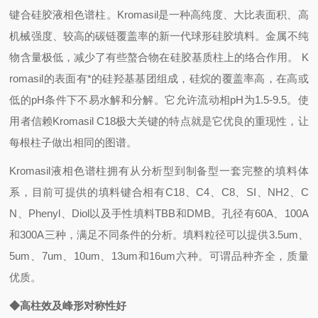
键合硅胶液相色谱柱。Kromasil是一种高纯度、大比表面积、高
机械强度、较高的碳链覆盖率的新一代球形硅胶填料。金属不纯
物含量极低，减少了有些螯合物在硅胶基质柱上的络合作用。 K
romasil的表面有*的硅羟基基团组成，硅烷的覆盖率高，在高或
低的pH条件下不易水解和分解。它允许流动相pH为1.5-9.5。使
用者信赖Kromasil C18极大关键的特点就是它优良的重现性，让
每根柱子做出相同的图谱。
Kromasil
液相色谱柱拥有从分析型到制备型一套完整的填料体
系，目前可提供的填料键合相有
C18
、
C4
、
C8
、
SI
、
NH2
、
C
N
、
Phenyl
、
Diol
以及手性填料
TBB
和
DMB
。孔径有
60A
、
100A
和
300A
三种，满足不同条件的分析。填料粒径可以提供
3.5um
、
5um
、
7um
、
10um
、
13um
和
16um
六种。可谓品种齐全，质量
优质。
◆高柱效及峰形对称性好