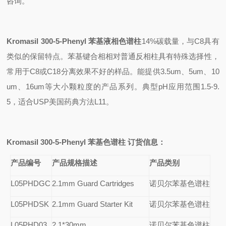
咨询。
Kromasil 300-5-Phenyl
苯基液相色谱柱
14%
碳载量，与
C8
具有
类似的保留特点。苯基键合相相对普通反相柱具有特殊选择性，
常用于
C8
或
C18
分离效果不好的样品。能提供
3.5um
、
5um
、
10
um
、
16um
等大小颗粒度的产品系列。典型
pH
应用范围
1.5-9.
5
，适合
USP
美国药典方法
L11
。
Kromasil 300-5-Phenyl
苯基色谱柱 订货信息：
产品编号
产品规格描述
产品类别
L05PHDGC
2.1mm Guard Cartridges
诺贝尔苯基色谱柱
L05PHDSK
2.1mm Guard Starter Kit
诺贝尔苯基色谱柱
L05PHD03
2.1*30mm
诺贝尔苯基色谱柱