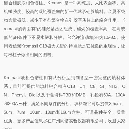
键合硅胶液相色谱柱。Kromasil是一种高纯度、大比表面积、高
机械强度、较高的碳链覆盖率的新一代球形硅胶填料。金属不纯
物含量极低，减少了有些螯合物在硅胶基质柱上的络合作用。 K
romasil的表面有*的硅羟基基团组成，硅烷的覆盖率高，在高或
低的pH条件下不易水解和分解。它允许流动相pH为1.5-9.5。使
用者信赖Kromasil C18极大关键的特点就是它优良的重现性，让
每根柱子做出相同的图谱。
Kromasil
液相色谱柱拥有从分析型到制备型一套完整的填料体
系，目前可提供的填料键合相有
C18
、
C4
、
C8
、
SI
、
NH2
、
C
N
、
Phenyl
、
Diol
以及手性填料
TBB
和
DMB
。孔径有
60A
、
100A
和
300A
三种，满足不同条件的分析。填料粒径可以提供
3.5um
、
5um
、
7um
、
10um
、
13um
和
16um
六种。可谓品种齐全，质量
优质。更多产品信息尽在广州同谱实验仪器有限公司，欢迎大家