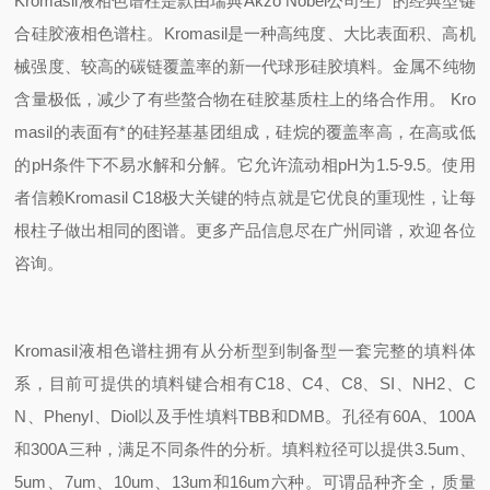
Kromasil
液相色谱柱是款由瑞典Akzo Nobel公司生产的经典型键
合硅胶液相色谱柱。Kromasil是一种高纯度、大比表面积、高机
械强度、较高的碳链覆盖率的新一代球形硅胶填料。金属不纯物
含量极低，减少了有些螯合物在硅胶基质柱上的络合作用。 Kro
masil的表面有*的硅羟基基团组成，硅烷的覆盖率高，在高或低
的pH条件下不易水解和分解。它允许流动相pH为1.5-9.5。使用
者信赖Kromasil C18极大关键的特点就是它优良的重现性，让每
根柱子做出相同的图谱。更多产品信息尽在广州同谱，欢迎各位
咨询。
Kromasil
液相色谱柱拥有从分析型到制备型一套完整的填料体
系，目前可提供的填料键合相有C18、C4、C8、SI、NH2、C
N、Phenyl、Diol以及手性填料TBB和DMB。孔径有60A、100A
和300A三种，满足不同条件的分析。填料粒径可以提供3.5um、
5um、7um、10um、13um和16um六种。可谓品种齐全，质量