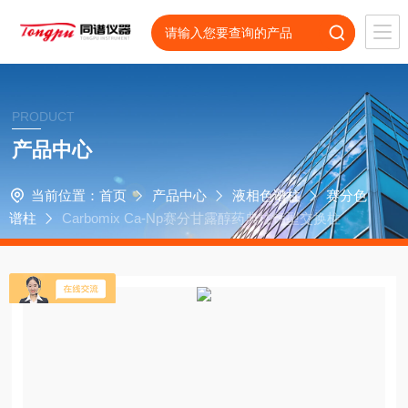
PRODUCT
产品中心
当前位置：
首页
产品中心
液相色谱柱
赛分色
谱柱
Carbomix Ca-Np赛分甘露醇药典柱钙型交换柱