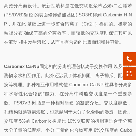
高效分离而设计。该新型填料是在低交联度聚苯乙烯/二乙烯苯
(PS/DVB)颗粒 的表面修饰磺酸基团(-SO3H)得到 Carbomix H-N
P，并在此 基础上进一步螯合钙离子（Ca2+）得到的。极窄的
粒径分布 确保了高的分离效率，而较低的交联度则保证其可以
在流动 相中发生溶胀，从而具有合适的比表面积和柱容量。
Carbomix Ca-Np
固定相的分离机理包括离子交换作用 以及与待
测物亲水相互作用。此外还涉及了体积排阻、离子排斥、配体交
换等机理。多种相互作用模式使 Carbomix Ca-NP 柱具备分离多
种水溶性化合物的*能力。在分离中树脂交联度是一个重要参
数。PS/DVB 树脂是一种相对坚硬 的凝胶介质。交联度越低，
孔结构就越容易溶胀，也就越利于大分子化合物的渗透。因此，
交联度 5%的 Carbomix 树脂比 10%交联度的树脂更适合于分离
大分子量的低聚糖。小分 子量的化合物可用 8%交联度的 Carbo