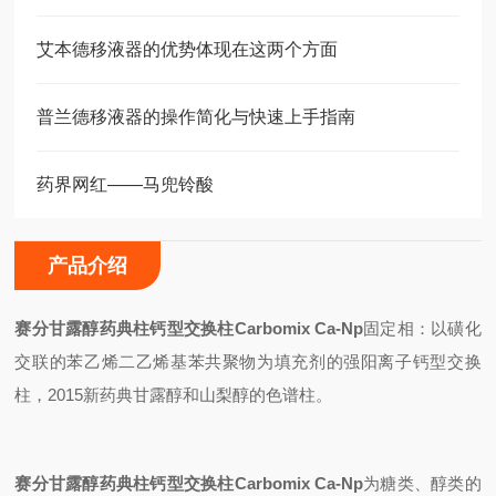
艾本德移液器的优势体现在这两个方面
普兰德移液器的操作简化与快速上手指南
药界网红——马兜铃酸
产品介绍
赛分甘露醇药典柱钙型交换柱
Carbomix Ca-Np
固定相：以磺化
交联的苯乙烯二乙烯基苯共聚物为填充剂的强阳离子钙型交换
柱，2015新药典甘露醇和山梨醇的色谱柱。
赛分甘露醇药典柱钙型交换柱
Carbomix Ca-Np
为糖类、醇类的