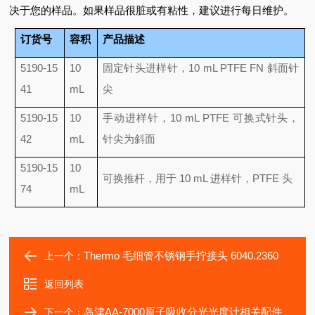
决于您的样品。如果样品很脏或有粘性，建议进行每日维护。
订货号
容积
产品描述
5190-15
10
固定针头进样针，10 mL PTFE FN 斜面针
41
mL
尖
5190-15
10
手动进样针，10 mL PTFE 可换式针头，
42
mL
针尖为斜面
5190-15
10
可换推杆，用于 10 mL 进样针，PTFE 头
74
mL
Thermo 毛细管不锈钢手拧接头 6040.2360
上一个：
返回列表
岛津AA-7000原子吸收分光光度计相关配件
下一个：