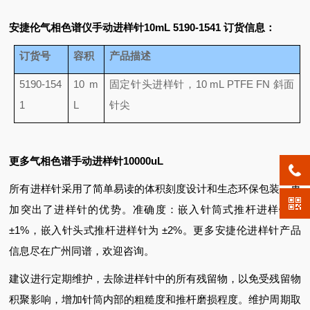
安捷伦气相色谱仪手动进样针10mL 5190-1541
订货信息：
订货号
容积
产品描述
5190-154
10 m
固定针头进样针，10 mL PTFE FN 斜面
1
L
针尖
更多气相色谱手动进样针
10000uL
所有进样针采用了简单易读的体积刻度设计和生态环保包装，更
加突出了进样针的优势。准确度：嵌入针筒式推杆进样针为
±1%，嵌入针头式推杆进样针为 ±2%
。更多安捷伦进样针产品
信息尽在广州同谱，欢迎咨询。
建议进行定期维护，去除进样针中的所有残留物，以免受残留物
积聚影响，增加针筒内部的粗糙度和推杆磨损程度。维护周期取