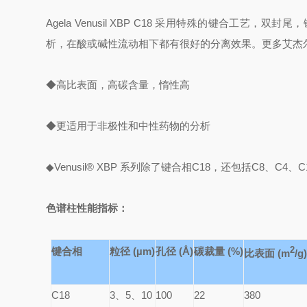
Agela Venusil XBP C18
采用特殊的键合工艺，双封尾，
析，在酸或碱性流动相下都有很好的分离效果。更多艾杰
◆高比表面，高碳含量，惰性高
◆更适用于非极性和中性药物的分析
◆Venusil® XBP 系列除了键合相C18，还包括C8、C4、C
色谱柱性能指标：
键合相
粒径 (µm)
孔径 (Å)
碳裁量 (%)
2
比表面 (m
/g
C18
3、5、10
100
22
380