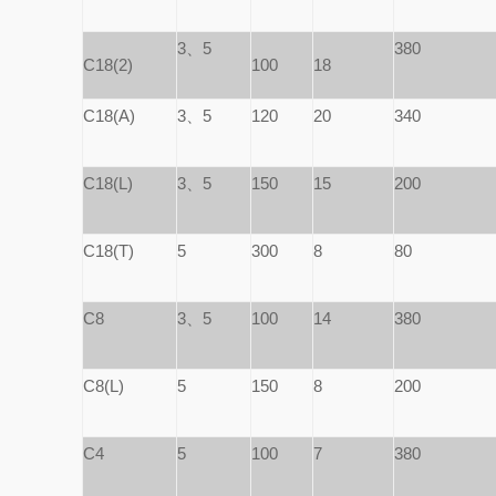
3、5
380
C18(2)
100
18
C18(A)
3、5
120
20
340
C18(L)
3、5
150
15
200
C18(T)
5
300
8
80
C8
3、5
100
14
380
C8(L)
5
150
8
200
C4
5
100
7
380