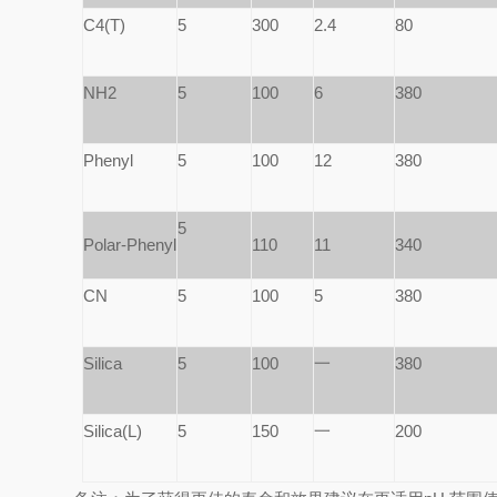
C4(T)
5
300
2.4
80
NH2
5
100
6
380
Phenyl
5
100
12
380
5
Polar-Phenyl
110
11
340
CN
5
100
5
380
Silica
5
100
一
380
Silica(L)
5
150
一
200