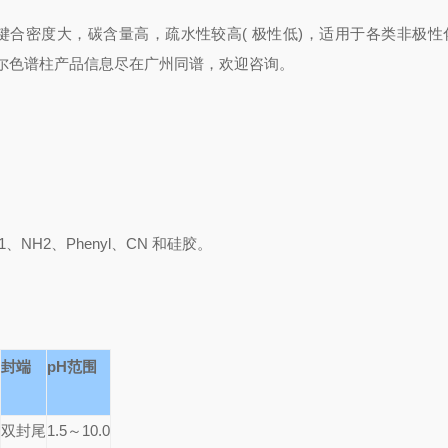
键合密度大，碳含量高，疏水性较高( 极性低)，适用于各类非极性
尔色谱
柱产品信息尽在广州同谱，欢迎咨询。
1、NH2、Phenyl、CN 和硅胶。
封端
pH范围
)
双封尾
1.5～10.0