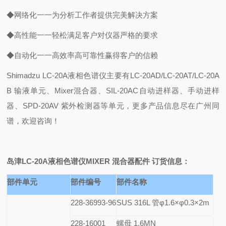
◆网络化一一为分析工作者提供完美解决方案
◆高性能一一轻松满足客户对仪器严格的要求
◆自动化一一高效率高可靠性赢得客户的信赖
Shimadzu LC-20A
液相色谱仪主要有LC-20AD/LC-20AT/LC-20A
B 输液单元、Mixer混合器、SIL-20AC自动进样器、手动进样
器、SPD-20AV 紫外检测器等单元，更多产品信息尽在广州同
谱，欢迎咨询！
岛津LC-20A液相色谱仪MIXER 混合器配件
订货信息：
部件单元
部件编号
部件名称
228-36993-96
SUS 316L
管φ1.6×φ0.3×2m
228-16001
螺母 1.6MN