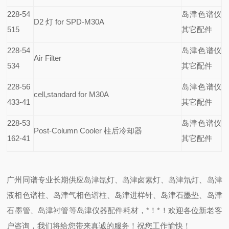
228-54
岛津色谱仪
D2
灯 for SPD-M30A
515
其它配件
228-54
岛津色谱仪
Air Filter
534
其它配件
228-56
岛津色谱仪
cell,standard for M30A
433-41
其它配件
228-53
岛津色谱仪
Post-Column Cooler
柱后冷却器
162-41
其它配件
广州同谱专业长期供应岛津氙灯、岛津卤素灯、岛津氘灯、岛津
液相色谱柱、岛津气相色谱柱、岛津进样针、岛津石墨垫、岛津
石墨管、岛津衬管等岛津仪器配件耗材，*！*！欢迎各位新老客
户咨询，我们将给您带来真诚的服务！祝您工作愉快！