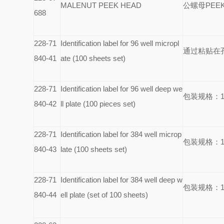
MALENUT PEEK HEAD
公螺母PEE
688
228-71
Identification label for 96 well micropl
通过粘贴在
840-41
ate (100 sheets set)
228-71
Identification label for 96 well deep we
包装规格：1
840-42
ll plate (100 pieces set)
228-71
Identification label for 384 well microp
包装规格：1
840-43
late (100 sheets set)
228-71
Identification label for 384 well deep w
包装规格：1
840-44
ell plate (set of 100 sheets)