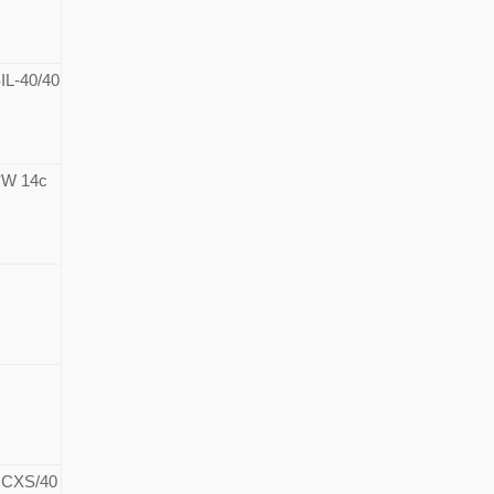
40/40
W 14c
CXS/40