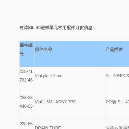
岛津SIL-40进样单元常用配件
订货信息：
部件编
部件名称
产品描述
号
228-71
Vial plate 1.5mL
SIL-40/40C
762-46
228-38
Vial 1.5ML ASSY 7PC
7
个装,SIL-40
446-93
228-66
DRAIN TUBE
连接右侧的废液口,