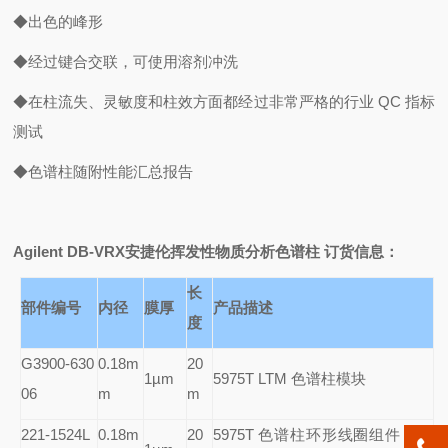
◆出色的峰形
◆经过键合交联，可使用溶剂冲洗
◆在柱流失、灵敏度和柱效方面都经过非常严格的行业 QC 指标
测试
◆色谱柱随附性能汇总报告
Agilent DB-VRX
安捷伦挥发性物质分析色谱柱 订货信息：
长
部件编号
内径
膜厚
产品描述
度
G3900-630
0.18m
20
1µm
5975T LTM
色谱柱模块
06
m
m
221-1524L
0.18m
20
5975T
色谱柱环形线圈组件，LT