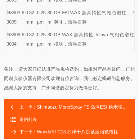
G3903-6
0.32
0.25
30
DB-FATWAX
超高惰性气相色谱柱，7
3009
mm
µm
m
英寸，熔融石英
G3909-6
0.32
0.25
30
DB-WAX
超高惰性 Intuvo 气相色谱柱
3004
mm
µm
m
模块，熔融石英
备注：请大家仔细认准产品规格选购，如果对产品有疑问，广州
同谱实验仪器有限公司欢迎各位咨询，我们必定竭诚为您服务。
感谢大家的支持，广州同谱必定努力做得更好。
Shimadzu MonoSpray FS 岛津ESI 纳米喷雾器
上一个：
返回列表
WondaSil C18 岛津十八烷基液相色谱柱
下一个：