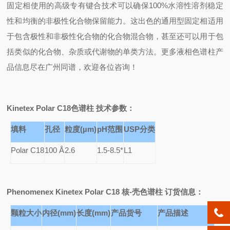
固定相使用的高级专有键合技术可以确保100%水溶性溶剂稳定
性和均衡的非极性化合物保留能力。这出色的通用型固定相适用
于包含极性和非极性化合物的化合物混合物，甚至还可以用于包
括类似的化合物、杂质或代谢物的单类方法。更多液相色谱柱产
品信息尽在广州同谱，欢迎各位咨询！
Kinetex Polar C18
色谱柱 技术参数：
填料
孔径
粒度(µm)
pH
范围
USP
分类
Polar C18
100
Å
2.6
1.5-8.5*
L1
Phenomenex Kinetex Polar C18
核-壳色谱柱 订货信息：
颗粒大小
内径(mm)
长度(mm)
产品货号
产品描述