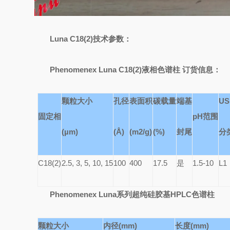
Luna C18(2)
技术参数：
Phenomenex Luna C18(2)
液相色谱柱 订货信息：
颗粒大小
孔径
表面积
碳载量
端基
US
固定相
pH
范围
(µm)
(Å)
(m2/g)
(%)
封尾
分
C18(2)
2.5, 3, 5, 10, 15
100
400
17.5
是
1.5-10
L1
Phenomenex Luna
系列超纯硅胶基HPLC色谱柱
颗粒大小
内径(mm)
长度(mm)