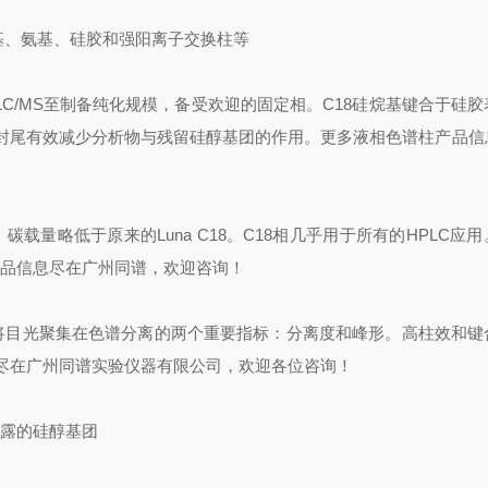
基、氨基、硅胶和强阳离子交换柱等
/MS至制备纯化规模，备受欢迎的固定相。C18硅烷基键合于硅胶
封尾有效减少分析物与残留硅醇基团的作用。更多液相色谱柱产品信
碳载量略低于原来的Luna C18。C18相几乎用于所有的HPLC应
产品信息尽在广州同谱，欢迎咨询！
将目光聚集在色谱分离的两个重要指标：分离度和峰形。高柱效和键
尽在广州同谱实验仪器有限公司，欢迎各位咨询！
露的硅醇基团