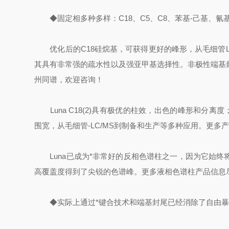
◆固定相多种多样：C18、C5、C8、苯基-己基、氰
优化后的C18硅烷基，可获得更好的峰形，从毛细管LC
其具有非常强的疏水性以及强亚甲基选择性。非极性端基
州同谱，欢迎咨询！
Luna C18(2)具有极优的柱效，出色的峰形和分离度；
围宽，从毛细管-LC/MS到制备和生产等多种应用。更多
Luna已成为*非常好的反相色谱柱之一，因为它始终
高覆盖度得到了尖锐的色谱峰。更多液相色谱柱产品信息
◆实际上通过*键合技术和端基封尾已经消除了自由暴