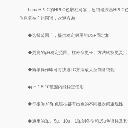
Luna HPLC的HPLC色谱柱可靠，超纯硅胶基HP
信息尽在广州同谱，欢迎咨询！
◆选择范围广，提供稳定耐用的USP固定相
◆更宽的pH稳定范围、柱寿命更长、方法转换更灵活
◆简单操作即可将快速LC方法放大至制备纯化
◆pH 1.5-10范围内能稳定使用
◆每根3μ和5μ色谱柱都有出色的不同批次间重现性
◆通用的3μ、5μ、10μ、10μ制备型和15μ色谱柱及