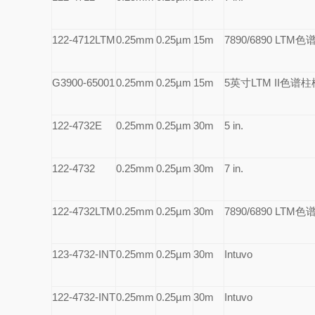
122-4712LTM
0.25mm
0.25µm
15m
7890/6890 LTM
色
G3900-65001
0.25mm
0.25µm
15m
5
英寸LTM II色谱
122-4732E
0.25mm
0.25µm
30m
5 in.
122-4732
0.25mm
0.25µm
30m
7 in.
122-4732LTM
0.25mm
0.25µm
30m
7890/6890 LTM
色
123-4732-INT
0.25mm
0.25µm
30m
Intuvo
122-4732-INT
0.25mm
0.25µm
30m
Intuvo