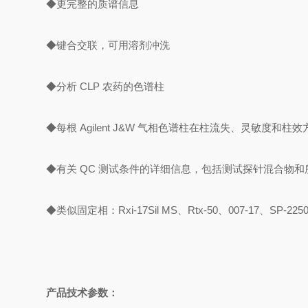
◆更完整的质谱信息
◆键合交联，可用溶剂冲洗
◆分析 CLP 农药的色谱柱
◆每根 Agilent J&W 气相色谱柱在柱流失、灵敏度
◆有关 QC 测试条件的详细信息，包括测试探针混合物和所得
◆类似固定相：Rxi-17Sil MS、Rtx-50、007-17、SP-225
产品技术参数：