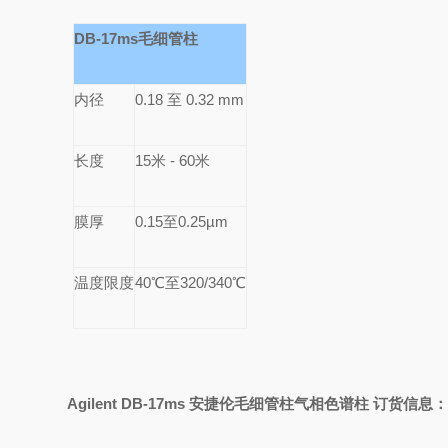
DB-17ms
毛细管柱
内径
0.18
至 0.32 mm
长度
15
米 - 60米
膜厚
0.15
至0.25µm
温度限度
40
℃至320/340℃
Agilent DB-17ms
安捷伦毛细管柱气相色谱柱 订货信息