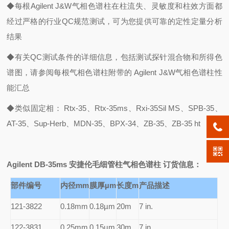
◆每根Agilent J&W气相色谱柱在柱流失、灵敏度和柱效方面都
经过严格的行业QC规范测试，可为您提供可靠的定性定量分析
结果
◆有关QC测试条件的详细信息，包括测试探针混合物和所得色
谱图，请参阅每根气相色谱柱附带的 Agilent J&W气相色谱柱性
能汇总
◆类似固定相： Rtx-35、Rtx-35ms、Rxi-35Sil MS、SPB-35、
AT-35、Sup-Herb、MDN-35、BPX-34、ZB-35、ZB-35 ht
Agilent DB-35ms
安捷伦毛细管柱气相色谱柱 订货信息：
部件编号
内径mm
膜厚µm
长度m
产品描述
121-3822
0.18mm
0.18µm
20m
7 in.
122-3831
0.25mm
0.15µm
30m
7 in.