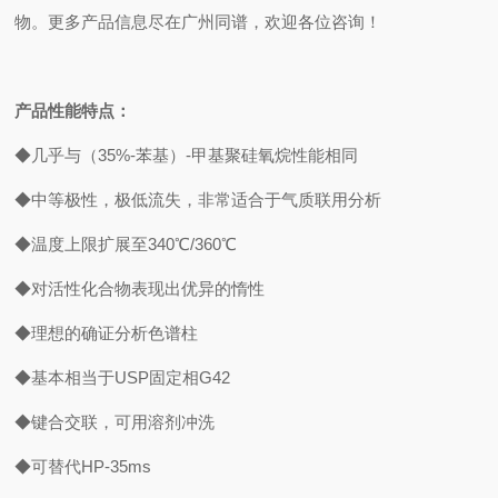
物。更多产品信息尽在广州同谱，欢迎各位咨询！
产品性能特点：
◆几乎与（35%-苯基）-甲基聚硅氧烷性能相同
◆中等极性，极低流失，非常适合于气质联用分析
◆温度上限扩展至340℃/360℃
◆对活性化合物表现出优异的惰性
◆理想的确证分析色谱柱
◆基本相当于USP固定相G42
◆键合交联，可用溶剂冲洗
◆可替代HP-35ms