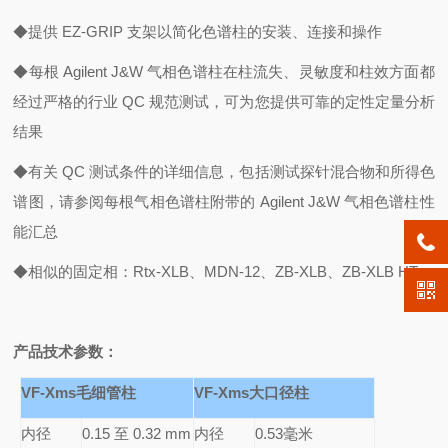
◆提供 EZ-GRIP 支架以简化色谱柱的安装、连接和操作
◆每根 Agilent J&W 气相色谱柱在柱流失、灵敏度和柱效方面都
经过严格的行业 QC 规范测试，可为您提供可靠的定性定量分析
结果
◆有关 QC 测试条件的详细信息，包括测试探针混合物和所得色
谱图，请参阅每根气相色谱柱附带的 Agilent J&W 气相色谱柱性
能汇总
◆相似的固定相：Rtx-XLB、MDN-12、ZB-XLB、ZB-XLB HT
产品技术参数：
VF-Xms
毛细管柱
VF-Xms
大口径柱
内径
0.15
至 0.32 mm
内径
0.53
毫米