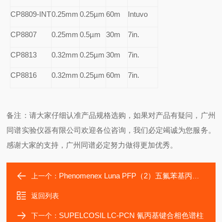
CP8809-INT
0.25mm
0.25µm
60m
Intuvo
CP8807
0.25mm
0.5µm
30m
7in.
CP8813
0.32mm
0.25µm
30m
7in.
CP8816
0.32mm
0.25µm
60m
7in.
备注：请大家仔细认准产品规格选购，如果对产品有疑问，广州
同谱实验仪器有限公司欢迎各位咨询，我们必定竭诚为您服务。
感谢大家的支持，广州同谱必定努力做得更加优秀。
Phenomenex Luna PFP（2）五氟苯基丙基色谱柱
上一个：
返回列表
SUPELCOSIL LC-PCN 氰丙基键合相色谱柱
下一个：