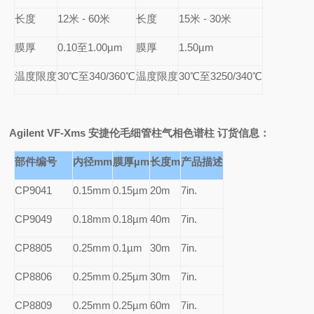
长度
12
米 - 60米
长度
15
米 - 30米
膜厚
0.10
至1.00µm
膜厚
1.50µm
温度限度
30
℃至340/360℃
温度限度
30
℃至3250/340℃
Agilent VF-Xms
安捷伦毛细管柱气相色谱柱 订货信息：
部件编号
内径mm
膜厚µm
长度m
产品描述
CP9041
0.15mm
0.15µm
20m
7in.
CP9049
0.18mm
0.18µm
40m
7in.
CP8805
0.25mm
0.1µm
30m
7in.
CP8806
0.25mm
0.25µm
30m
7in.
CP8809
0.25mm
0.25µm
60m
7in.