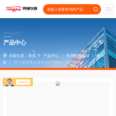
PRODUCT
产品中心
当前位置：
首页
产品中心
色谱配件耗材
吸头
盒
普兰德空吸头盒Brand TipBox 732996