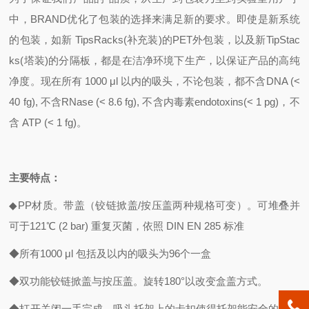
中，BRAND优化了包装的选择来满足新的要求。即使是新系统
的包装，如新 TipsRacks(补充装)的PET外包装，以及新TipStac
ks(塔装)的分隔板，都是在洁净环境下生产，以保证产品的高纯
净度。现在所有 1000 μl 以内的吸头，不论包装，都不含DNA (<
40 fg), 不含RNase (< 8.6 fg), 不含内毒素endotoxins(< 1 pg)，不
含 ATP (< 1 fg)。
主要特点：
◆PP材质。带盖（铰链掀盖/按压盖两种规格可变）。可堆叠并
可于121℃ (2 bar) 重复灭菌，依照 DIN EN 285 标准
◆所有1000 μl 包括及以内的吸头为96个一盒
◆双功能铰链掀盖与按压盖。旋转180°以改变盒盖方式。
◆打开关闭一手完成。吸头托架上的卡扣使得托架能安全的置于