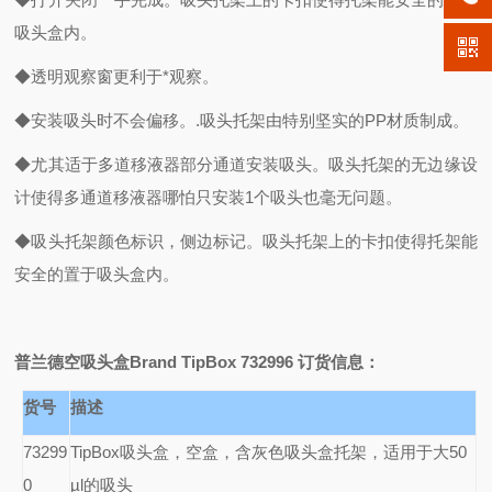
吸头盒内。
◆透明观察窗更利于*观察。
◆安装吸头时不会偏移。.吸头托架由特别坚实的PP材质制成。
◆尤其适于多道移液器部分通道安装吸头。吸头托架的无边缘设
计使得多通道移液器哪怕只安装1个吸头也毫无问题。
◆吸头托架颜色标识，侧边标记。吸头托架上的卡扣使得托架能
安全的置于吸头盒内。
普兰德空吸头盒Brand TipBox 732996
订货信息：
货号
描述
73299
TipBox
吸头盒，空盒，含灰色吸头盒托架，适用于大50
0
µl的吸头