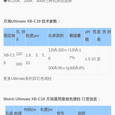
◆有120Å、200Å、300Å三种孔径供选择
月旭Ultimate XB-C18 技术参数：
孔径
pH
范
是否封
固定相
粒度μm
比表面积
载碳量
Å
围
尾
120Å:320
㎡/
120Å:1
120
XB-C1
1.8
、3、5、
g
7%
1.5-10
是
8
10
300
300Å:90
㎡/g
300Å:8%
更多Ultimate系列其它色谱柱
Welch Ultimate XB-C18
月旭通用液相色谱柱 订货信息：
内径(m
长度(m
孔径
粒度
货号
说明