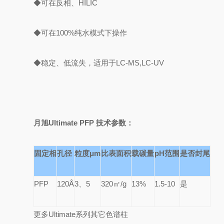
◆可在反相、HILIC
◆可在100%纯水模式下操作
◆稳定、低流失，适用于LC-MS,LC-UV
月旭Ultimate PFP 技术参数：
固定相
孔径
粒度μm
比表面积
载碳量
pH
范围
是否封尾
PFP
120Å
3
、5
320
㎡/g
13%
1.5-10
是
更多Ultimate系列其它色谱柱