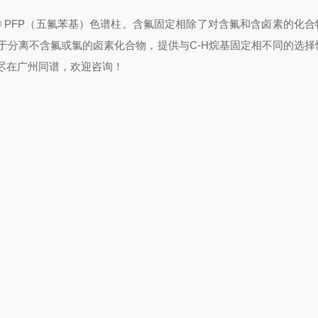
te® PFP（五氟苯基）色谱柱。含氟固定相除了对含氟和含卤素的化
于分离不含氟或氯的卤素化合物，提供与C-H烷基固定相不同的选择
尽在广州同谱，欢迎咨询！