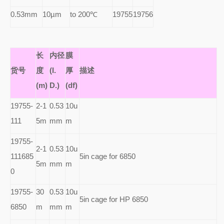
0.53mm
10µm
to 200
℃
19755
19756
长
内径
膜
货号
度
(I.
厚
描述
(m)
D.)
(df)
19755-
2-1
0.53
10u
111
5m
mm
m
19755-
2-1
0.53
10u
111685
5in cage for 6850
5m
mm
m
0
19755-
30
0.53
10u
5in cage for HP 6850
6850
m
mm
m