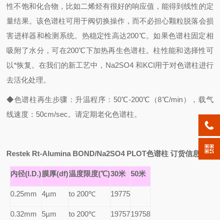
性不饱和化合物，比如二烯烃有很好的响应值，能得到线性的定
量结果。该色谱柱可用于阀切换操作，而不必担心颗粒脱落会损
害进样器和检测系统。热稳定性高达200℃。如果色谱柱固定相
吸附了水分，可在200℃下加热再生色谱柱。柱性能和选择性可
以*恢复。在我们的新工艺中，Na2SO4 和KCl用于对色谱柱进行
去活化处理。
◆色谱柱再生步骤：升温程序：50℃-200℃（8℃/min），载气
线速度：50cm/sec。请定期老化色谱柱。
Restek Rt-Alumina BOND/Na2SO4 PLOT
色谱柱 订货信息：
内径(I.D.)
膜厚(df)
温度限度(℃)
30
米
50
米
0.25mm
4µm
to 200
℃
19775
0.32mm
5µm
to 200
℃
19757
19758