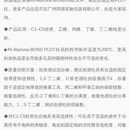
美国瑞思泰康Rt-Alumina BOND/Na2SO4，氧化铝固定相PLOT
柱。更多产品信息尽在广州同谱实验仪器有限公司，欢迎大家咨
询。
◆产品应用：C1–C5烃类、乙烯、丙烯、丁烯、丁二烯纯度分
析。
◆Rt-Alumina BOND PLOT柱高的程序操作温度为200℃。更高
的加热温度会导致多孔层的吸附特性发生不可逆的变化。
◆质量控制方案：烃类测试混合物，测试色谱柱具有合适的固定
相厚度和选择性。1,3-丁二烯，计算色谱柱的容量因子k，容量
因子是固定相厚度的衡量工具。丙二烯和甲基乙炔的保留指数，
衡量选择性。反式-2-丁烯和1-丁烯的分离度，衡量色谱柱的分离
能力。1，3-丁二烯，测试色谱柱的塔板数。
◆对C1-C5烃类化合物具有高选择性；可在高于室温的条件下分
离所有不饱和烃类物质。氧化铝固定相的活性降至低程度，对极