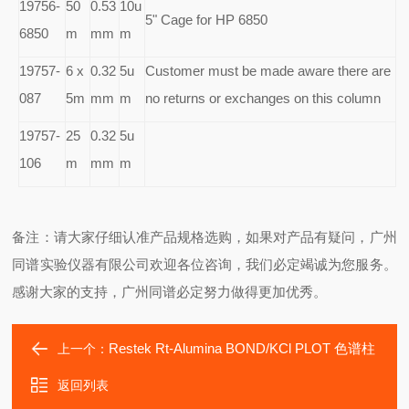
19756-
50
0.53
10u
5" Cage for HP 6850
6850
m
mm
m
19757-
6 x
0.32
5u
Customer must be made aware there are
087
5m
mm
m
no returns or exchanges on this column
19757-
25
0.32
5u
106
m
mm
m
备注：请大家仔细认准产品规格选购，如果对产品有疑问，广州
同谱实验仪器有限公司欢迎各位咨询，我们必定竭诚为您服务。
感谢大家的支持，广州同谱必定努力做得更加优秀。
Restek Rt-Alumina BOND/KCl PLOT 色谱柱
上一个：
返回列表