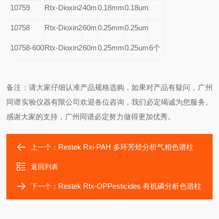
10759
Rtx-Dioxin2
40m
0.18mm
0.18um
10758
Rtx-Dioxin2
60m
0.25mm
0.25um
10758-600
Rtx-Dioxin2
60m
0.25mm
0.25um
6
个
备注：请大家仔细认准产品规格选购，如果对产品有疑问，广州
同谱实验仪器有限公司欢迎各位咨询，我们必定竭诚为您服务。
感谢大家的支持，广州同谱必定努力做得更加优秀。
Restek Rxi-PAH 多环芳烃分析气相色谱柱
上一个：
返回列表
Restek Rtx-OPPesticides 有机磷分析色谱柱
下一个：