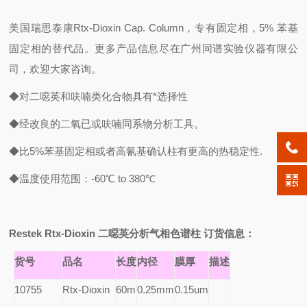
美国瑞思泰康Rtx-Dioxin Cap. Column，专有固定相，5% 苯基
固定相的替代品。更多产品信息尽在广州同谱实验仪器有限公
司，欢迎大家咨询。
◆对二噁英和呋喃类化合物具有*选择性
◆经改良的二氧已或呋喃同系物分析工具。
◆比5%苯基固定相或者高氰基确认柱有更高的热稳定性.
◆温度使用范围：-60℃ to 380℃
Restek Rtx-Dioxin
二噁英分析气相色谱柱 订货信息：
货号
品名
长度
内径
膜厚
描述
10755
Rtx-Dioxin
60m
0.25mm
0.15um