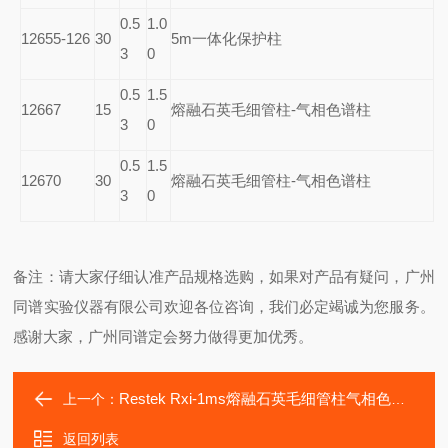
0.5
1.0
12655-126
30
5m
一体化保护柱
3
0
0.5
1.5
12667
15
熔融石英毛细管柱-气相色谱柱
3
0
0.5
1.5
12670
30
熔融石英毛细管柱-气相色谱柱
3
0
备注：请大家仔细认准产品规格选购，如果对产品有疑问，广州
同谱实验仪器有限公司欢迎各位咨询，我们必定竭诚为您服务。
感谢大家，广州同谱定会努力做得更加优秀。
Restek Rxi-1ms熔融石英毛细管柱气相色谱柱
上一个：
返回列表