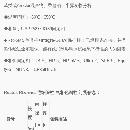
苯类或
Aroclor
混合物、香精油、半挥发物分析
◆温度范围：
-60
℃
- 350
℃
◆相当于
USP G27
和
G36
固定相
◆
Rtx-5MS
色谱柱
+Integra-Guard
保护柱：已经预先连接，并且
整体经过全项测试，能有效消除影响测试结果平行性的人为因素
◆相似固定相：
DB-5
、
HP-5
、
HP-5MS
、
Ultra-2
、
SPB-5
、
Equi
ty-5
、
MDN-5
、
CP-Sil 8 CB
Restek Rtx-5ms
毛细管柱
-
气相色谱柱
订货信息：
内
膜
长
径
厚
度
货号
包装描述
(m
(u
(m)