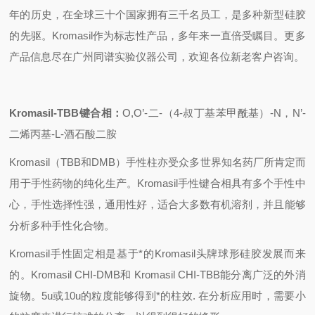
年的历史，在全球三十个国家拥有三千名员工，是多种新型硅胶
的先驱。Kromasil作为标志性产品，多年来一直倍受瞩目。更多
产品信息尽在广州同谱实验仪器公司，欢迎各位新老客户咨询。
Kromasil-TBB
键合相：
O,O
’-二-（4-叔丁基苯甲酰基）-N，N’-
二烯丙基-L-酒石酸二胺
Kromasil
（TBB和DMB）手性柱亦受众多世界知名药厂所肯定而
用于手性药物的纯化生产。Kromasil手性键合相具有多个手性中
心，手性选择性强，通用性好，适合大多数有机溶剂，并且能够
分析多种手性化合物。
Kromasil
手性固定相是基于*的Kromasil头牌球形硅胶发展而来
的。Kromasil CHI-DMB和 Kromasil CHI-TBB能分离广泛的外消
旋物。5u或10u的粒度能够得到*的柱效. 在分析应用时，需要小