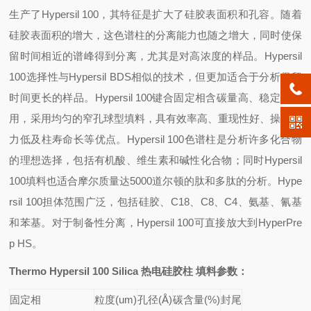
生产了Hypersil 100，其特征是扩大了硅胶表面积和孔容。随着
硅胶表面积的增大，这色谱柱的分离能力也随之增大，同时使保
留时间相近的谱峰得到分离，尤其是对高浓度的样品。Hypersil
100选择性与Hypersil BDS相似的技术，但更加适合于分析保留
时间更长的样品。Hypersil 100键合固定相含碳量高、稳定、耐
用，采用均匀的窄孔球型填料，具有效率高、重现性好、操作压
力低及柱寿命长等优点。Hypersil 100色谱柱是分析许多化合物
的理想选择，包括有机酸、维生素和碱性化合物；同时Hypersil
100填料也适合摩尔质量达5000道尔顿的肽和多肽的分析。Hype
rsil 100担体范围广泛，包括硅胶、C18、C8、C4、氨基、氰基
和苯基。对于制备性分离，Hypersil 100可直接放大到HyperPre
p HS。
Thermo Hypersil 100 Silica
热电硅胶柱 填料参数
：
固定相
粒度(um)
孔径(
Å)
碳含量(%)
封尾