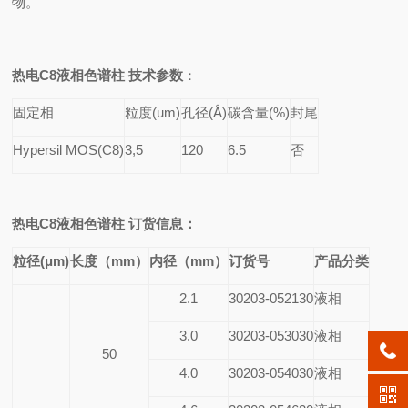
物。
热电C8液相
色谱柱 技术参数
：
固定相
粒度(um)
孔径(
Å)
碳含量(%)
封尾
Hypersil MOS(C8)
3,5
120
6.5
否
热电C8液相
色谱柱 订货信息：
粒径(μm)
长度（mm）
内径（mm）
订货号
产品分类
2.1
30203-052130
液相
3.0
30203-053030
液相
50
4.0
30203-054030
液相