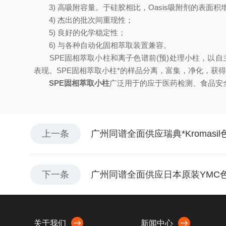
3) 高吸附容量。于硅胶相比，Oasis吸附剂的表面积增大2-
4) 杰出的批次间重现性；
5) 良好的化学稳定性；
6) 与各种自动化固相萃取装置兼容。
SPE固相萃取小柱和离子色谱前(预)处理小柱，以自
表现。SPE固相萃取小柱*的样品分离，富集，净化，获
SPE固相萃取小柱
广泛用于的应于医药检测、食品安
上一条
广州同谱全面供应瑞典*Kromasi
下一条
广州同谱全面供应日本原装YMC
关于我们
新闻中心