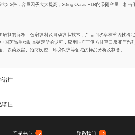
3倍，容量因子大大提高，30mg Oasis HLB的吸附容量，相当于10
主研制的筛板、色谱填料及自动填装技术，产品回收率和重现性稳
得中国药品生物制品鉴定所的认可，应用推广于复方甘草口服液等系
全、农药残留、预防疾控、环境保护等领域的样品分析及制备。
l色谱柱
色谱柱
产品中心
联系我们